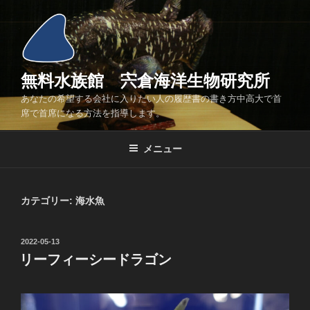
コ
ン
テ
ン
ツ
無料水族館 宍倉海洋生物研究所
へ
あなたの希望する会社に入りたい人の履歴書の書き方中高大で首
ス
席で首席になる方法を指導します。
キ
ッ
メニュー
プ
カテゴリー:
海水魚
投
2022-05-13
稿
リーフィーシードラゴン
日: