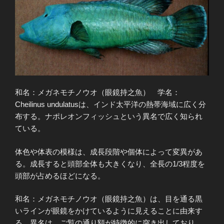
和名：メガネモチノウオ（眼鏡持之魚） 学名：
Cheilinus undulatusは、インド太平洋の熱帯海域に広く分
布する。ナポレオンフィッシュという異名で広く知られ
ている。
体色や体表の模様は、成長段階や個体によって変異があ
る。成長すると頭部全体も大きくなり、全長の1/3程度を
頭部が占めるほどになる。
和名：メガネモチノウオ（眼鏡持之魚）は、目を通る黒
いラインが眼鏡をかけているように見えることに由来す
る。異名は、ご覧の通り額が特徴的に突き出しており、