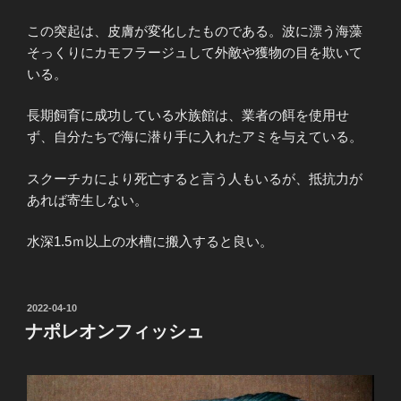
この突起は、皮膚が変化したものである。波に漂う海藻
そっくりにカモフラージュして外敵や獲物の目を欺いて
いる。
長期飼育に成功している水族館は、業者の餌を使用せ
ず、自分たちで海に潜り手に入れたアミを与えている。
スクーチカにより死亡すると言う人もいるが、抵抗力が
あれば寄生しない。
水深1.5ｍ以上の水槽に搬入すると良い。
投
2022-04-10
稿
ナポレオンフィッシュ
日: