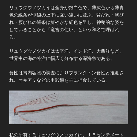
リュウグウノツカイは全身が銀白色で、薄灰色から薄青
色の線条が側線の上下に互い違いに並ぶ。背びれ・胸び
れ・腹びれの鰭条は鮮やかな紅色を呈し、神秘的な姿を
していることから「竜宮の使い」という和名で呼ばれ
る。
リュウグウノツカイは太平洋、インド洋、大西洋など、
世界中の海の外洋に幅広く分布する深海魚である。
食性は胃内容物の調査によりプランクトン食性と推測さ
れ、オキアミなどの甲殻類を主に捕食している。
私の所有するリュウグウノツカイは、１５センチメート