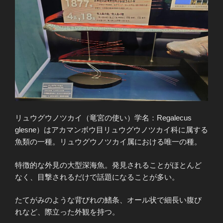
リュウグウノツカイ（竜宮の使い）学名：Regalecus
glesne）はアカマンボウ目リュウグウノツカイ科に属する
魚類の一種。リュウグウノツカイ属における唯一の種。
特徴的な外見の大型深海魚。発見されることがほとんど
なく、目撃されるだけで話題になることが多い。
たてがみのような背びれの鰭条、オール状で細長い腹び
れなど、際立った外観を持つ。