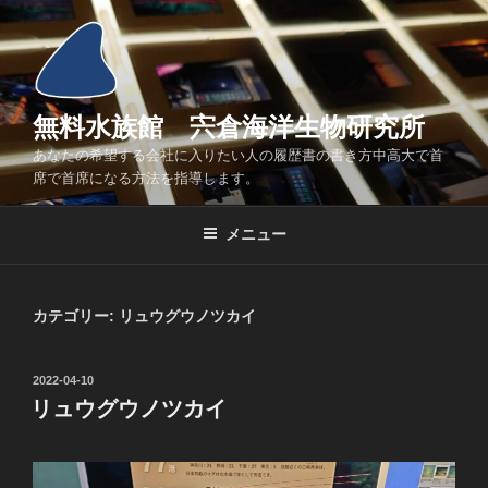
コ
ン
テ
ン
ツ
無料水族館 宍倉海洋生物研究所
へ
あなたの希望する会社に入りたい人の履歴書の書き方中高大で首
ス
席で首席になる方法を指導します。
キ
ッ
メニュー
プ
カテゴリー:
リュウグウノツカイ
投
2022-04-10
稿
リュウグウノツカイ
日: