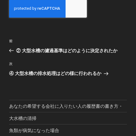
投
前
前
稿
の
② 大型水槽の濾過基準はどのように決定されたか
ナ
投
ビ
稿
次
次
ゲ
の
④ 大型水槽の排水処理はどの様に行われるか
投
ー
稿
シ
ョ
ン
あなたの希望する会社に入りたい人の履歴書の書き方・
大水槽の清掃
魚類が病気になった場合