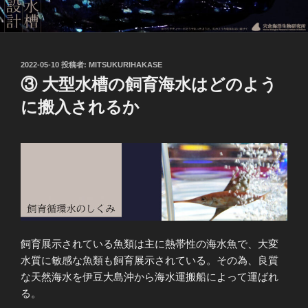
投
2022-05-10
投稿者:
MITSUKURIHAKASE
稿
③ 大型水槽の飼育海水はどのよう
日:
に搬入されるか
飼育展示されている魚類は主に熱帯性の海水魚で、大変
水質に敏感な魚類も飼育展示されている。その為、良質
な天然海水を伊豆大島沖から海水運搬船によって運ばれ
る。