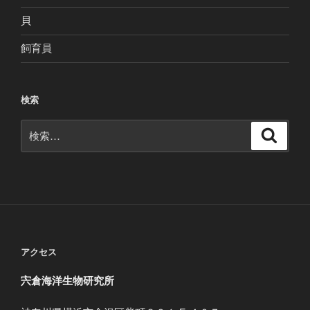
貝
飼育員
検索
検
検
索
索:
アクセス
宍倉海洋生物研究所