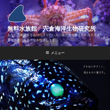
コ
ン
テ
ン
ツ
無料水族館 宍倉海洋生物研究所
へ
あなたの希望する会社に入りたい人の履歴書の書き方中高大で首
ス
席で首席になる方法を指導します。
キ
ッ
メニュー
プ