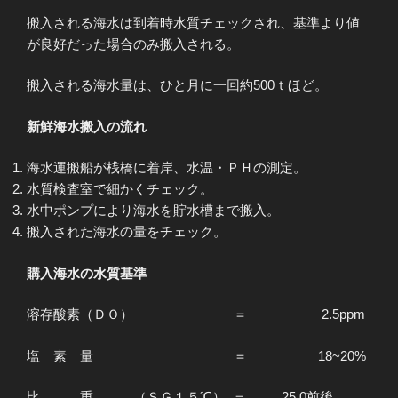
搬入される海水は到着時水質チェックされ、基準より値
が良好だった場合のみ搬入される。
搬入される海水量は、ひと月に一回約500ｔほど。
新鮮海水搬入の流れ
海水運搬船が桟橋に着岸、水温・ＰＨの測定。
水質検査室で細かくチェック。
水中ポンプにより海水を貯水槽まで搬入。
搬入された海水の量をチェック。
購入海水の水質基準
溶存酸素（ＤＯ） ＝ 2.5ppm
塩 素 量 ＝ 18~20%
比 重 （ＳＧ１５℃） ＝ 25.0前後